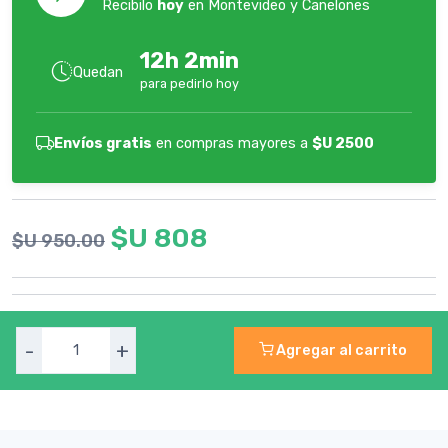
Recibilo
hoy
en Montevideo y Canelones
12h 2min
Quedan
para pedirlo hoy
Envíos gratis
en compras mayores a
$U 2500
$U 808
$U 950.00
-
+
Agregar al carrito