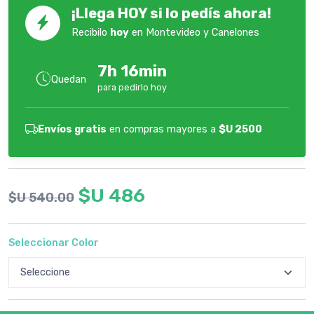
¡Llega HOY si lo pedís ahora!
Recibilo
hoy
en Montevideo y Canelones
7h 16min
Quedan
para pedirlo hoy
Envíos gratis
en compras mayores a
$U 2500
$U 486
$U 540.00
Seleccionar Color