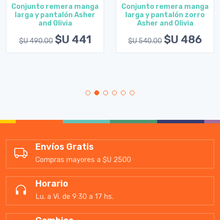
Conjunto remera manga
Conjunto remera manga
larga y pantalón Asher
larga y pantalón zorro
and Olivia
Asher and Olivia
$U 441
$U 486
$U 490.00
$U 540.00
Envíos Gratis
Compras mayores a $U 2500
Horario
Lu. a Vi. de 9:30 a 17 hs.