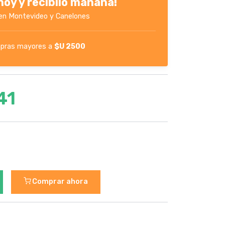
oy y recibilo mañana!
en Montevideo y Canelones
pras mayores a
$U 2500
41
Comprar ahora