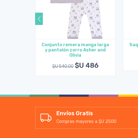
nga larga
Conjunto remera manga larga
Saq
d Olivia
y pantalón zorro Asher and
es
Agregar al carrito
Olivia
441
$U 486
$U 540.00
Envíos Gratis
Compras mayores a $U 2500