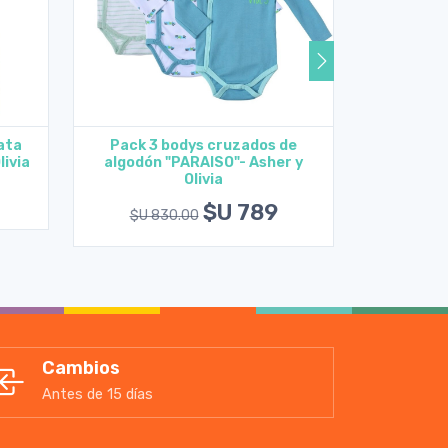
ata
Pack 3 bodys cruzados de
Pack 
livia
algodón "PARAISO"- Asher y
"MARIN
Ver opciones
Olivia
$U 5
$U 789
$U 830.00
Cambios
Antes de 15 días