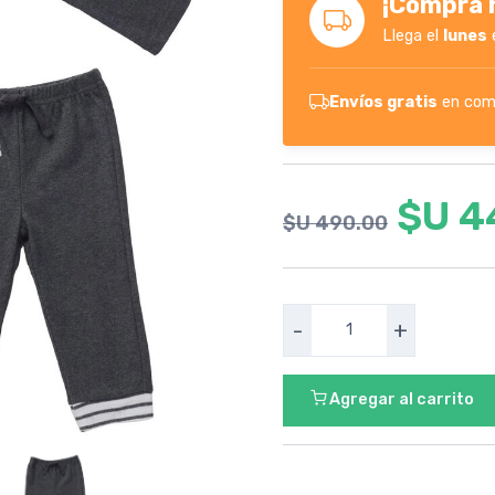
¡Comprá h
Llega el
lunes
Envíos gratis
en com
$U 4
$U 490.00
-
+
Agregar al carrito