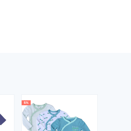
5%
10%