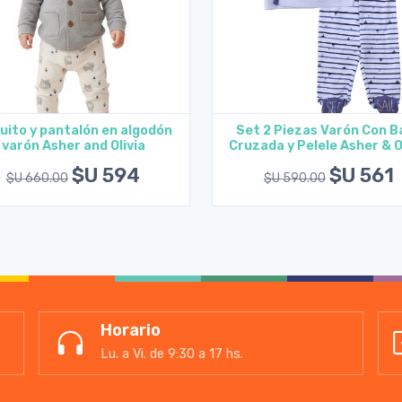
uito y pantalón en algodón
Set 2 Piezas Varón Con B
varón Asher and Olivia
Cruzada y Pelele Asher & O
Ver opciones
Ver opciones
$U 594
$U 561
$U 660.00
$U 590.00
Horario
Lu. a Vi. de 9:30 a 17 hs.