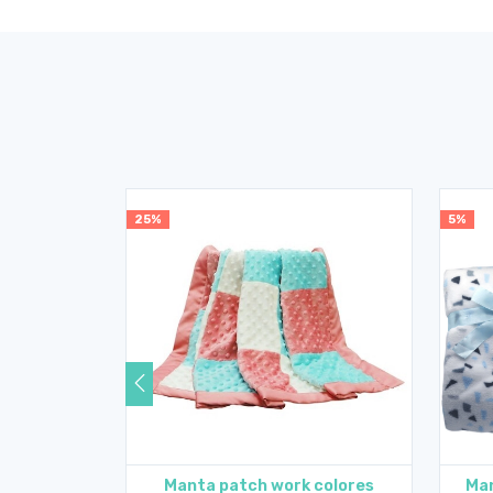
25%
5%
pada con
Manta patch work colores
Man