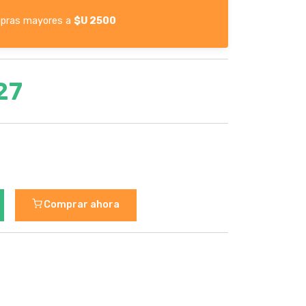
pras mayores a
$U 2500
27
Comprar ahora