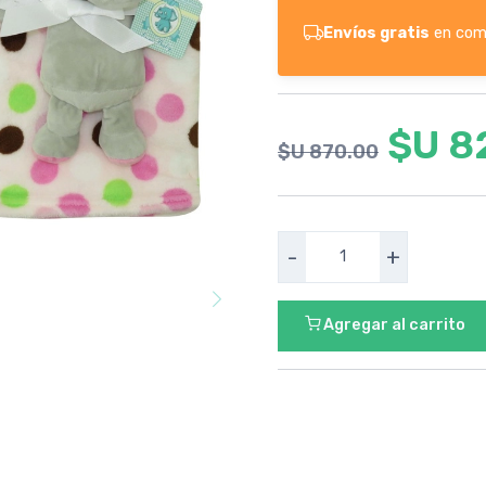
Envíos gratis
en com
$U 8
$U 870.00
-
+
Agregar al carrito