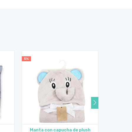
5%
5%
Manta con capucha de plush
Manta c