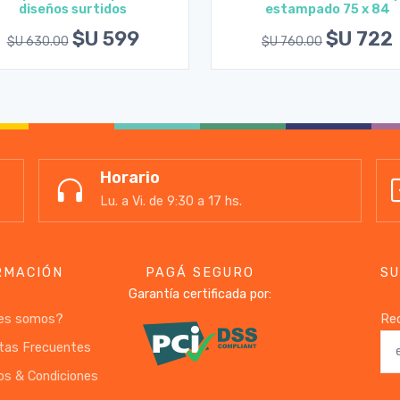
diseños surtidos
estampado 75 x 84
Agregar al carrito
Agregar al carrito
$U 599
$U 722
$U 630.00
$U 760.00
Horario
Lu. a Vi. de 9:30 a 17 hs.
RMACIÓN
PAGÁ SEGURO
SU
Garantía certificada por:
es somos?
Rec
tas Frecuentes
os & Condiciones