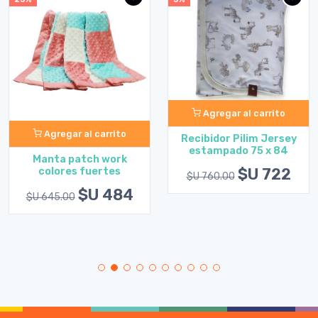
Agregar al carrito
Agregar al carrito
Recibidor Pilim Jersey
estampado 75 x 84
Manta patch work
$U 722
colores fuertes
$U 760.00
$U 484
$U 645.00