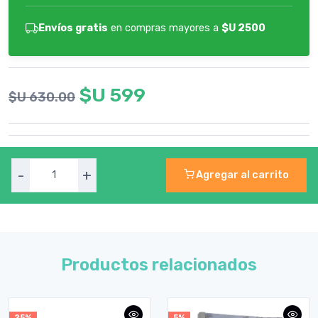
Envíos gratis
en compras mayores a
$U 2500
$U 599
$U 630.00
-
+
Agregar al carrito
Productos relacionados
25%
5%