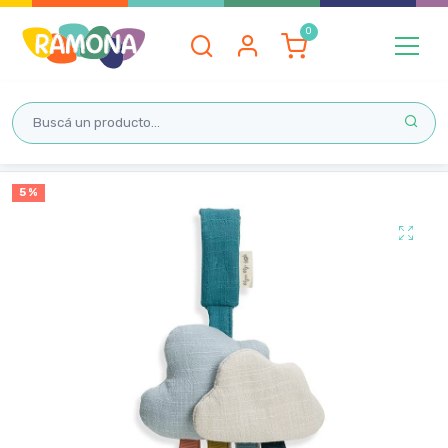
Inicio
5 %