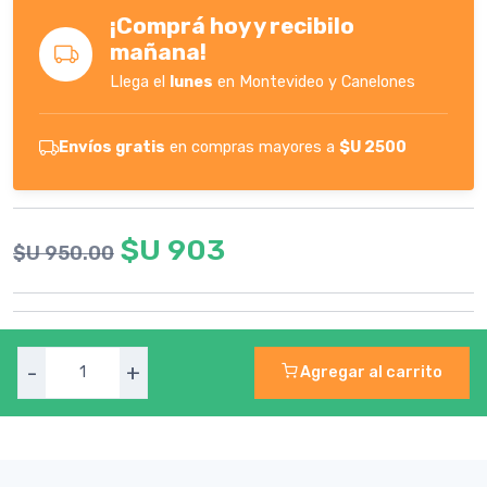
¡Comprá hoy y recibilo
mañana!
Llega el
lunes
en Montevideo y Canelones
Envíos gratis
en compras mayores a
$U 2500
$U 903
$U 950.00
-
+
Agregar al carrito