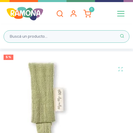
Inicio
5 %