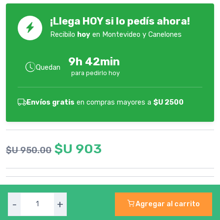
¡Llega HOY si lo pedís ahora!
Recibilo
hoy
en Montevideo y Canelones
9h 42min
Quedan
para pedirlo hoy
Envíos gratis
en compras mayores a
$U 2500
$U 903
$U 950.00
-
+
Agregar al carrito