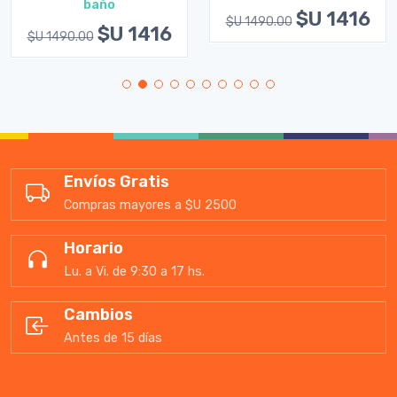
baño
$U 1416
$U 1490.00
$U 1416
$U 1490.00
Envíos Gratis
Compras mayores a $U 2500
Horario
Lu. a Vi. de 9:30 a 17 hs.
Cambios
Antes de 15 días