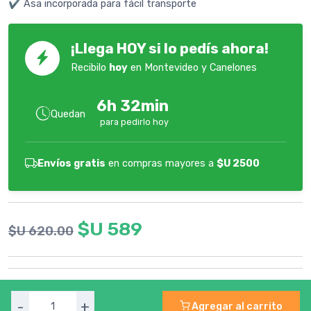
✔️ Asa incorporada para fácil transporte
¡Llega HOY si lo pedís ahora!
Recibilo
hoy
en Montevideo y Canelones
6h 32min
Quedan
para pedirlo hoy
Envíos gratis
en compras mayores a
$U 2500
$U 589
$U 620.00
-
+
Agregar al carrito