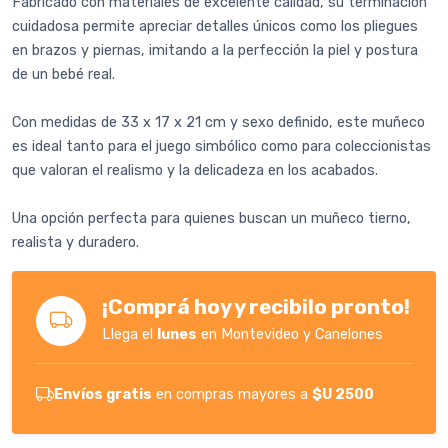
Fabricado con materiales de excelente calidad, su terminación
cuidadosa permite apreciar detalles únicos como los pliegues
en brazos y piernas, imitando a la perfección la piel y postura
de un bebé real.
Con medidas de 33 x 17 x 21 cm y sexo definido, este muñeco
es ideal tanto para el juego simbólico como para coleccionistas
que valoran el realismo y la delicadeza en los acabados.
Una opción perfecta para quienes buscan un muñeco tierno,
realista y duradero.
¡Comprá hoy y recibilo pronto!
Llega el
lunes
en Montevideo y Canelones
Envíos gratis
en compras mayores a
$U 2500