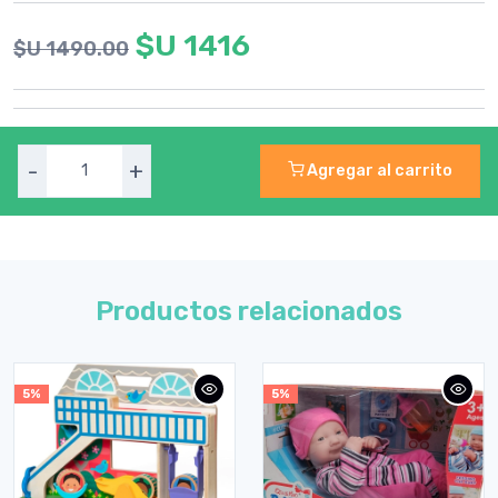
$U 1416
$U 1490.00
-
+
Agregar al carrito
Productos relacionados
5%
5%