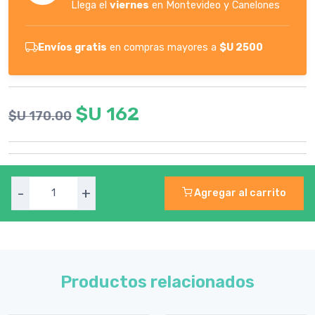
Llega el
viernes
en Montevideo y Canelones
Envíos gratis
en compras mayores a
$U 2500
$U 162
$U 170.00
-
+
Agregar al carrito
Productos relacionados