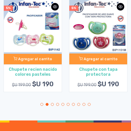
5%
5%
Agregar al carrito
Agregar al carrito
Chupete con tapa
Chupete recien nacido
protectora
colores pasteles
$U 190
$U 190
$U 199.00
$U 199.00