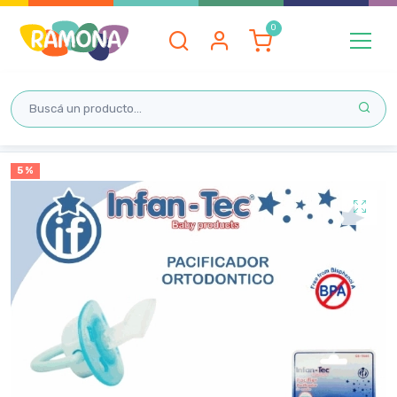
Inicio
5 %