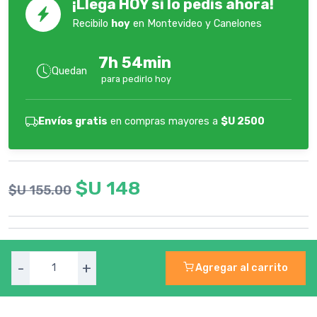
¡Llega HOY si lo pedís ahora!
Recibilo
hoy
en Montevideo y Canelones
7h 54min
Quedan
para pedirlo hoy
Envíos gratis
en compras mayores a
$U 2500
$U 148
$U 155.00
-
+
Agregar al carrito