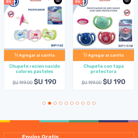
5%
5%
Agregar al carrito
Agregar al carrito
Chupete con tapa
Chupete recien nacido
protectora
colores pasteles
$U 190
$U 190
$U 199.00
$U 199.00
Envíos Gratis