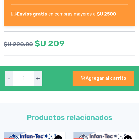
Envíos gratis
en compras mayores a
$U 2500
$U 209
$U 220.00
-
+
Agregar al carrito
Productos relacionados