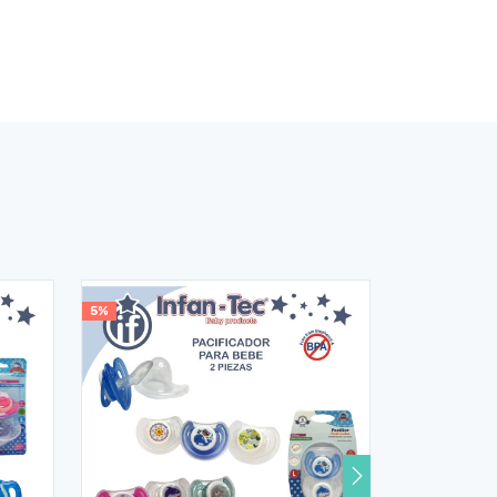
5%
5%