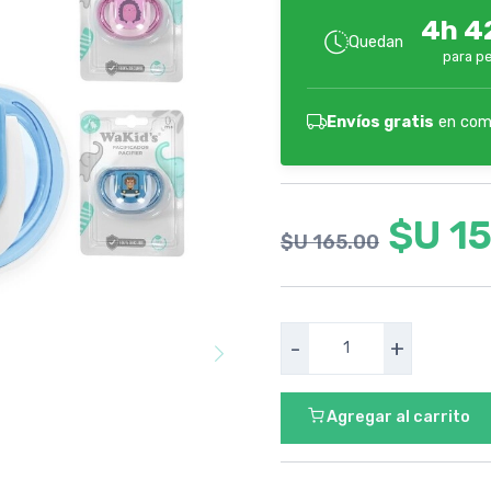
4h 4
Quedan
para pe
Envíos gratis
en com
$U 1
$U 165.00
-
+
Agregar al carrito