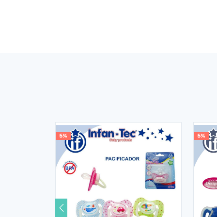
5%
5%