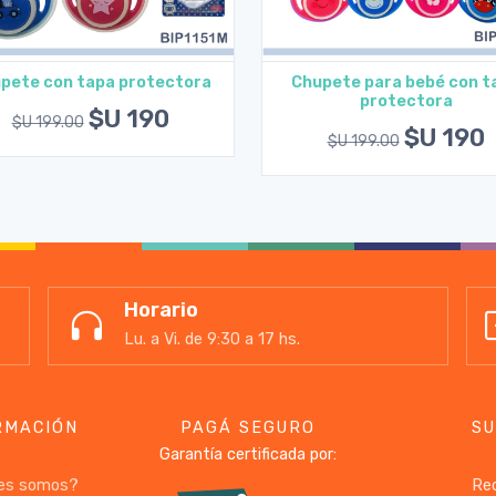
pete con tapa protectora
Chupete para bebé con t
protectora
Agregar al carrito
Agregar al carrito
$U 190
$U 199.00
$U 190
$U 199.00
Horario
Lu. a Vi. de 9:30 a 17 hs.
RMACIÓN
PAGÁ SEGURO
SU
Garantía certificada por:
es somos?
Rec