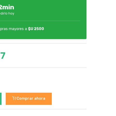
2min
dirlo hoy
pras mayores a
$U 2500
57
Comprar ahora