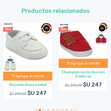
Productos relacionados
15%
15%
Agregar al carrito
Champion varón liso con
Agregar al carrito
2 velcros
$U 247
Mocasin blanco bebé
$U 290.00
$U 247
$U 290.00