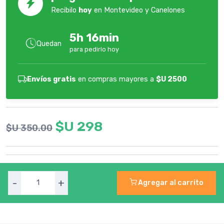
Recibilo
hoy
en Montevideo y Canelones
5h 16min
Quedan
para pedirlo hoy
Envíos gratis
en compras mayores a
$U 2500
$U 298
$U 350.00
-
+
Agregar al carrito