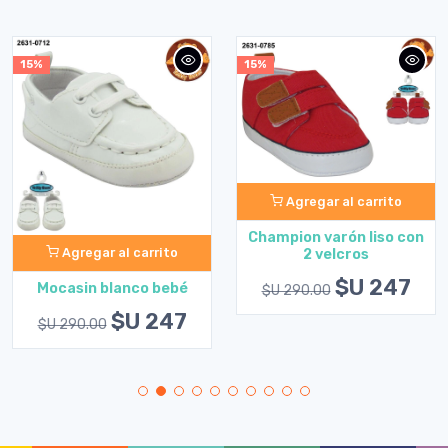
15%
15%
Agregar al carrito
Champion varón liso con
Agregar al carrito
2 velcros
$U 247
Mocasin blanco bebé
$U 290.00
$U 247
$U 290.00