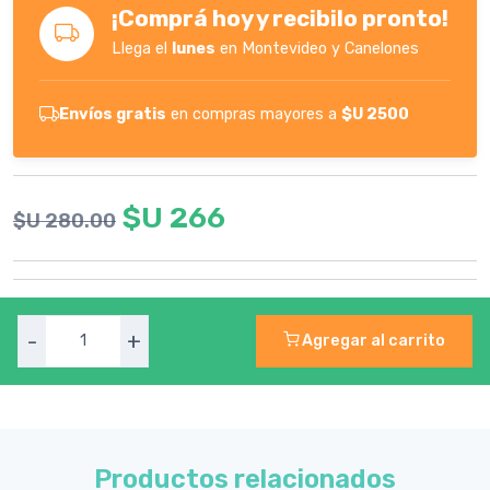
¡Comprá hoy y recibilo pronto!
Llega el
lunes
en Montevideo y Canelones
Envíos gratis
en compras mayores a
$U 2500
$U 266
$U 280.00
-
+
Agregar al carrito
Productos relacionados