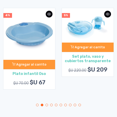
4%
5%
Agregar al carrito
Set plato, vaso y
cubiertos transparente
Agregar al carrito
$U 209
$U 220.00
Plato infantil Oso
$U 67
$U 70.00