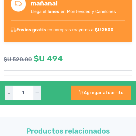
mañana!
Llega el
lunes
en Montevideo y Canelones
Envíos gratis
en compras mayores a
$U 2500
$U 494
$U 520.00
-
+
Agregar al carrito
Productos relacionados