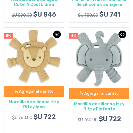
Cute 'N Cool Llama
de silicona y sonajero
$U 846
$U 741
$U 890.00
$U 780.00
5%
5%
Agregar al carrito
Agregar al carrito
Mordillo de silicona Itzy
Mordillo de silicona Itzy
Ritzy león
Ritzy Elefante
$U 722
$U 722
$U 760.00
$U 760.00