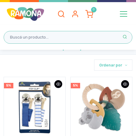
Inicio
Itzy Ritzy
Ordenar por
5%
5%