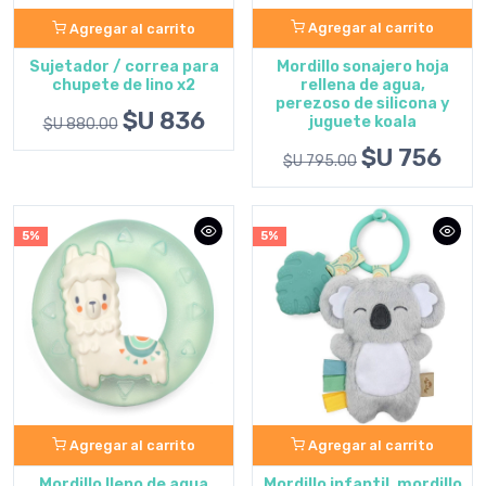
Agregar al carrito
Agregar al carrito
Mordillo sonajero hoja
Sujetador / correa para
rellena de agua,
chupete de lino x2
perezoso de silicona y
$U 836
juguete koala
$U 880.00
$U 756
$U 795.00
5%
5%
Agregar al carrito
Agregar al carrito
Mordillo lleno de agua
Mordillo infantil, mordillo