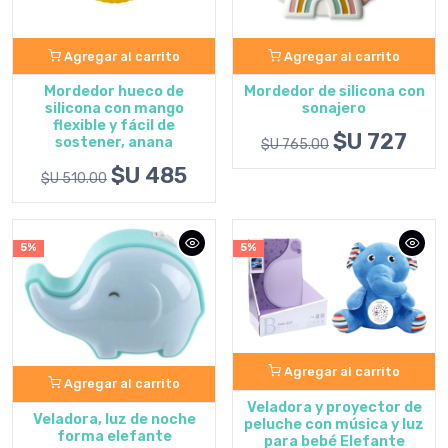
Agregar al carrito
Agregar al carrito
Mordedor hueco de
Mordedor de silicona con
silicona con mango
sonajero
flexible y fácil de
$U 727
sostener, anana
$U 765.00
$U 485
$U 510.00
5%
5%
Agregar al carrito
Agregar al carrito
Veladora y proyector de
Veladora, luz de noche
peluche con música y luz
forma elefante
para bebé Elefante