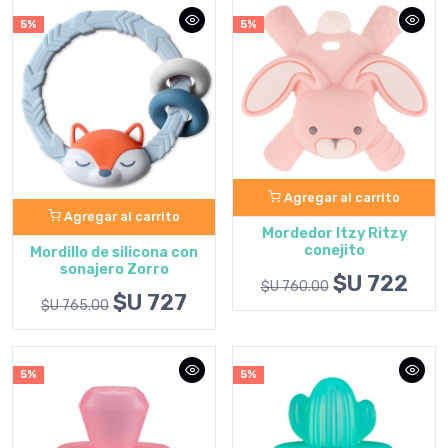
5%
5%
Agregar al carrito
Agregar al carrito
Mordedor Itzy Ritzy
conejito
Mordillo de silicona con
sonajero Zorro
$U 722
$U 760.00
$U 727
$U 765.00
5%
5%