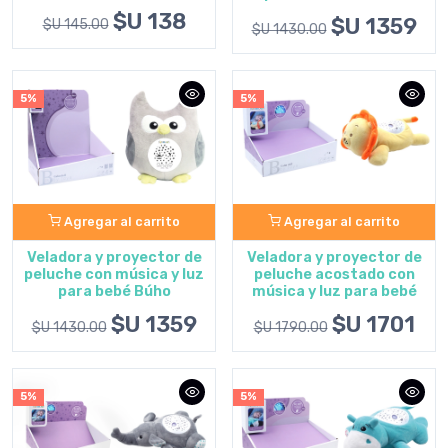
$U 138
$U 1359
$U 145.00
$U 1430.00
5%
5%
Agregar al carrito
Agregar al carrito
Veladora y proyector de
Veladora y proyector de
peluche con música y luz
peluche acostado con
para bebé Búho
música y luz para bebé
$U 1359
$U 1701
$U 1430.00
$U 1790.00
5%
5%