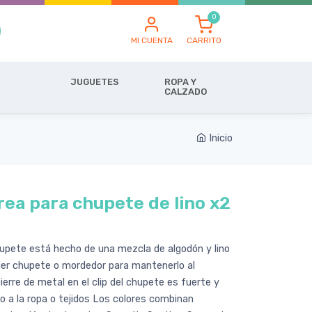
MI CUENTA
CARRITO
JUGUETES
ROPA Y
CALZADO
Inicio
rea para chupete de lino x2
hupete está hecho de una mezcla de algodón y lino
quier chupete o mordedor para mantenerlo al
cierre de metal en el clip del chupete es fuerte y
o a la ropa o tejidos Los colores combinan