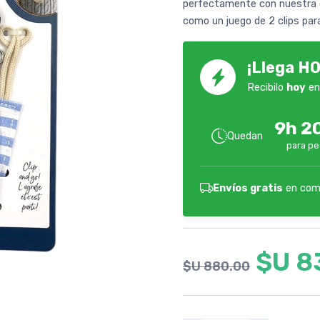
perfectamente con nuestra 
como un juego de 2 clips pa
¡Llega HO
Recibilo
hoy
en
9h 2
Quedan
para pe
Envíos gratis
en com
$U 8
$U 880.00