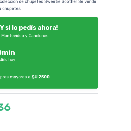
colección de chupetes Sweetie Soother Se vende
ra chupetes
Y si lo pedís ahora!
 Montevideo y Canelones
0min
dirlo hoy
pras mayores a
$U 2500
36