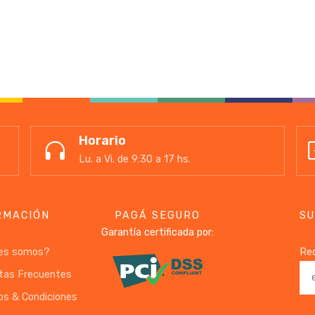
Horario
Lu. a Vi. de 9:30 a 17 hs.
RMACIÓN
PAGÁ SEGURO
SU
Garantía certificada por:
es somos?
Rec
tas Frecuentes
os & Condiciones