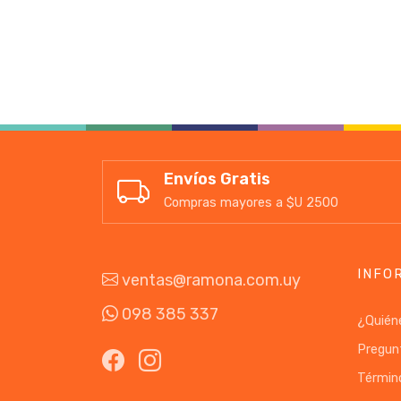
Envíos Gratis
Compras mayores a $U 2500
INFO
ventas@ramona.com.uy
098 385 337
¿Quién
Pregun
Términ