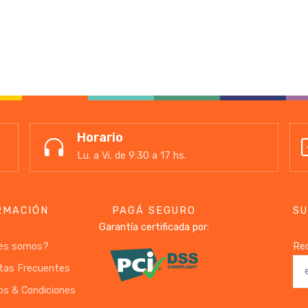
Horario
Lu. a Vi. de 9:30 a 17 hs.
RMACIÓN
PAGÁ SEGURO
SU
Garantía certificada por:
es somos?
Rec
tas Frecuentes
os & Condiciones