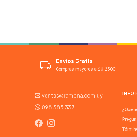
Envíos Gratis
Compras mayores a $U 2500
INFO
ventas@ramona.com.uy
098 385 337
¿Quién
Pregun
Términ