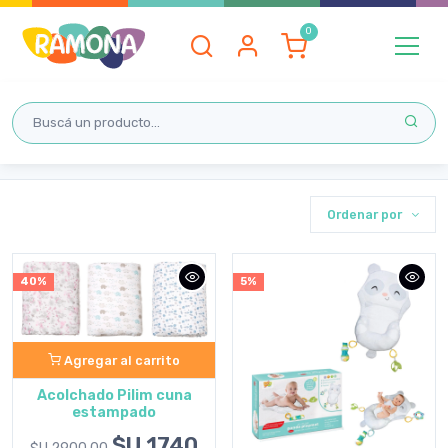
Inicio
DORMITORIO
DORMITORIO
Ordenar por
40%
5%
Agregar al carrito
Acolchado Pilim cuna
estampado
$U 1740