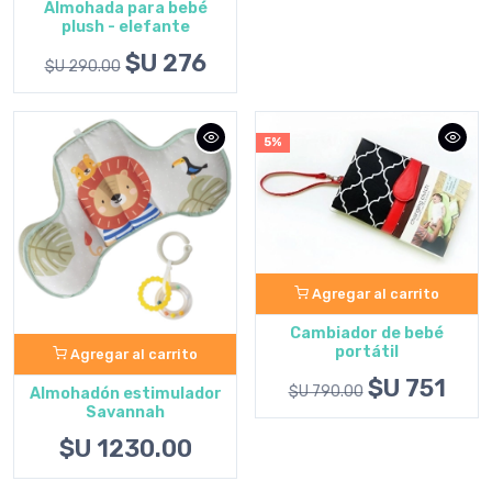
Almohada para bebé
plush - elefante
$U 276
$U 290.00
5%
Agregar al carrito
Cambiador de bebé
portátil
Agregar al carrito
$U 751
$U 790.00
Almohadón estimulador
Savannah
$U 1230.00