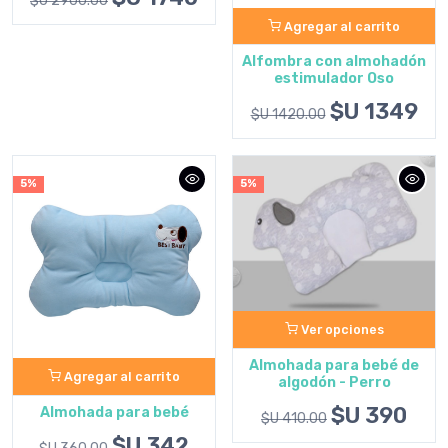
$U 2900.00
Agregar al carrito
Alfombra con almohadón
estimulador Oso
$U 1349
$U 1420.00
5%
5%
Ver opciones
Almohada para bebé de
Agregar al carrito
algodón - Perro
$U 390
Almohada para bebé
$U 410.00
$U 342