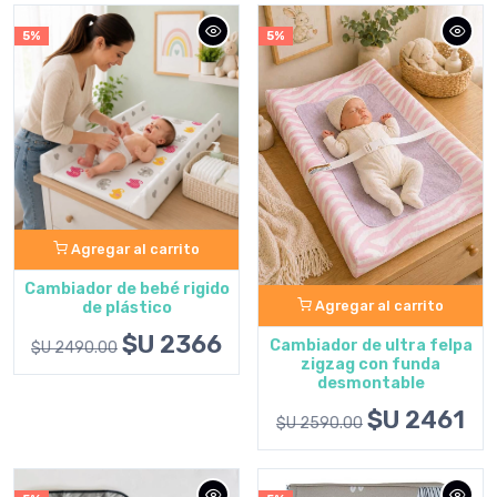
5%
5%
Agregar al carrito
Cambiador de bebé rigido
Agregar al carrito
de plástico
$U 2366
Cambiador de ultra felpa
$U 2490.00
zigzag con funda
desmontable
$U 2461
$U 2590.00