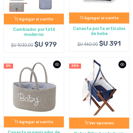
Agregar al carrito
Agregar al carrito
Canasta porta artículos
Cambiador portátil
de bebe
moderno
$U 391
$U 979
$U 460.00
$U 1030.00
5%
20%
Agregar al carrito
Ver opciones
Canasto organizador de