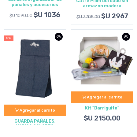
Catre Pilim bordado sin
pañales y accesorios
armazon madera
$U 1036
$U 2967
$U 1090.00
$U 3708.00
5%
Agregar al carrito
Kit "Barriguita"
Agregar al carrito
$U 2150.00
GUARDA PAÑALES,
VARIOS COLORES
$U 608