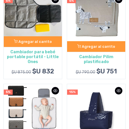
5%
5%
Agregar al carrito
Agregar al carrito
Cambiador para bebé
portable portátil - Little
Cambiador Pilim
Ones
plastificado
$U 832
$U 751
$U 875.00
$U 790.00
5%
15%