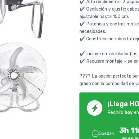
✔ Alto rendimiento: 3 aspas 
✔ Oscilación y ajuste: cabeza
ajustable hasta 150 cm.
✔ Potencia y control: motor
necesidades.
✔ Construcción robusta: reji
✔️ Incluye un ventilador (la
✔️ Requiere montaje – se ent
???? La opción perfecta para
grado con la comodidad de va
¡Llega HO
Recibilo
hoy
en
3h 1
Quedan
para pedi