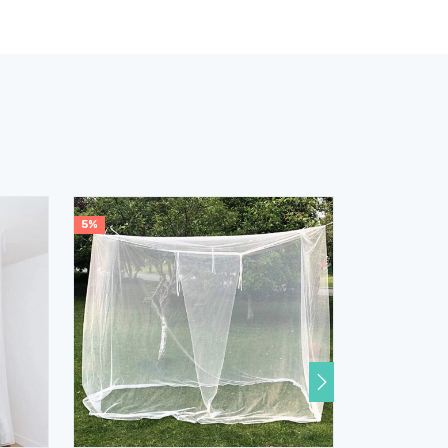
5%
25%