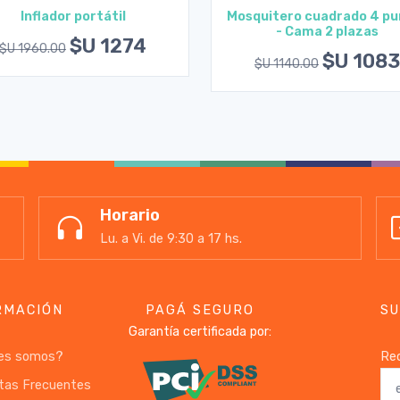
Inflador portátil
Mosquitero cuadrado 4 pu
- Cama 2 plazas
Agregar al carrito
Agregar al carrito
$U 1274
$U 1960.00
$U 1083
$U 1140.00
Horario
Lu. a Vi. de 9:30 a 17 hs.
RMACIÓN
PAGÁ SEGURO
SU
Garantía certificada por:
es somos?
Rec
tas Frecuentes