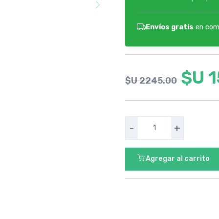
Envíos gratis
en com
$U 
$U 2245.00
-
+
Agregar al carrito