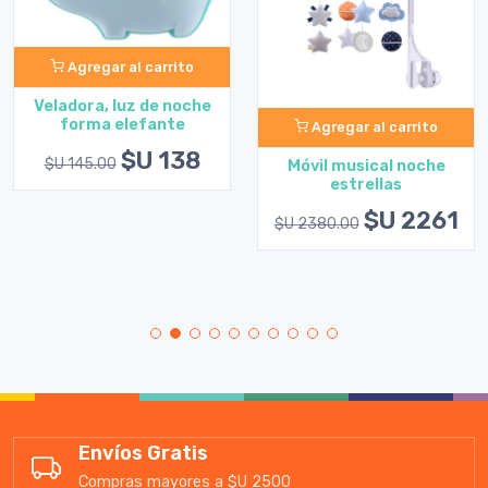
Agregar al carrito
Veladora, luz de noche
forma elefante
Agregar al carrito
$U 138
$U 145.00
Móvil musical noche
estrellas
$U 2261
$U 2380.00
Envíos Gratis
Compras mayores a $U 2500