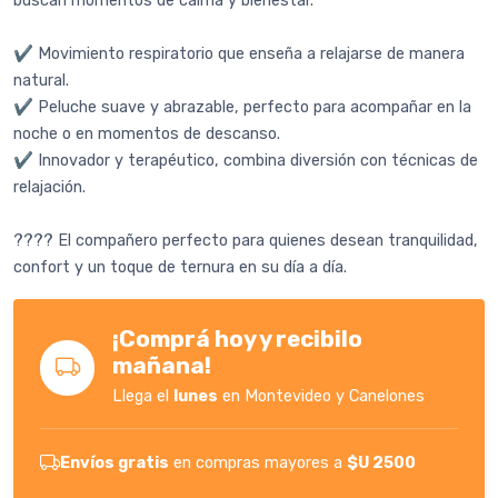
buscan momentos de calma y bienestar.
✔ Movimiento respiratorio que enseña a relajarse de manera
natural.
✔ Peluche suave y abrazable, perfecto para acompañar en la
noche o en momentos de descanso.
✔ Innovador y terapéutico, combina diversión con técnicas de
relajación.
???? El compañero perfecto para quienes desean tranquilidad,
confort y un toque de ternura en su día a día.
¡Comprá hoy y recibilo
mañana!
Llega el
lunes
en Montevideo y Canelones
Envíos gratis
en compras mayores a
$U 2500