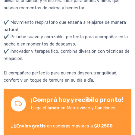
aliviar la ansiedad y el estrés. Ideal para bebés y niños que
buscan momentos de calma y bienestar.
✔ Movimiento respiratorio que enseña a relajarse de manera
natural.
✔ Peluche suave y abrazable, perfecto para acompañar en la
noche o en momentos de descanso.
✔ Innovador y terapéutico, combina diversión con técnicas de
relajación.
El compañero perfecto para quienes desean tranquilidad,
confort y un toque de ternura en su día a día.
¡Comprá hoy y recibilo pronto!
Llega el
lunes
en Montevideo y Canelones
Envíos gratis
en compras mayores a
$U 2500