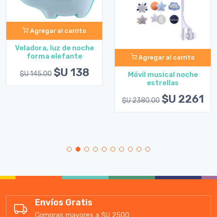
Agregar al carrito
Veladora, luz de noche
forma elefante
Agregar al carrito
$U 138
$U 145.00
Móvil musical noche
estrellas
$U 2261
$U 2380.00
Envíos Gratis
Compras mayores a $U 2500