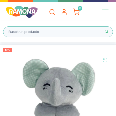
Inicio
5 %