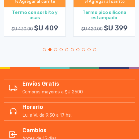
Agregar al carrito
Agregar al carrito
Termo con sorbito y
Termo pico silicona
asas
estampado
$U 409
$U 399
$U 430.00
$U 420.00
Envíos Gratis
Compras mayores a $U 2500
Horario
Lu. a Vi. de 9:30 a 17 hs.
Cambios
Antes de 15 días