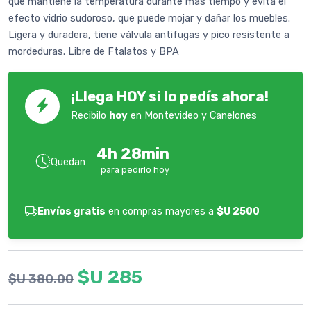
que mantiene la temperatura durante más tiempo y evita el
efecto vidrio sudoroso, que puede mojar y dañar los muebles.
Ligera y duradera, tiene válvula antifugas y pico resistente a
mordeduras. Libre de Ftalatos y BPA
¡Llega HOY si lo pedís ahora!
Recibilo
hoy
en Montevideo y Canelones
4h 28min
Quedan
para pedirlo hoy
Envíos gratis
en compras mayores a
$U 2500
$U 285
$U 380.00