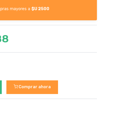
pras mayores a
$U 2500
88
Comprar ahora