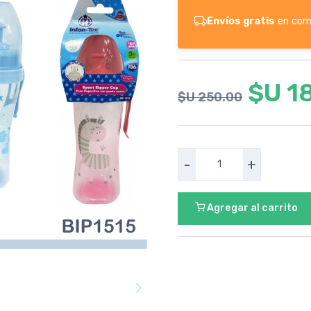
Envíos gratis
en com
$U 1
$U 250.00
-
+
Agregar al carrito