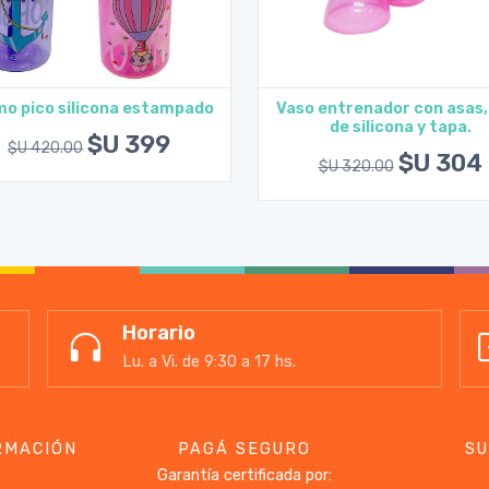
o pico silicona estampado
Vaso entrenador con asas,
de silicona y tapa.
Agregar al carrito
Agregar al carrito
$U 399
$U 420.00
$U 304
$U 320.00
Horario
Lu. a Vi. de 9:30 a 17 hs.
RMACIÓN
PAGÁ SEGURO
SU
Garantía certificada por: