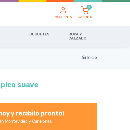
MI CUENTA
CARRITO
JUGUETES
ROPA Y
CALZADO
Inicio
 pico suave
oy y recibilo pronto!
en Montevideo y Canelones