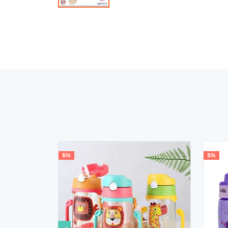
5%
5%