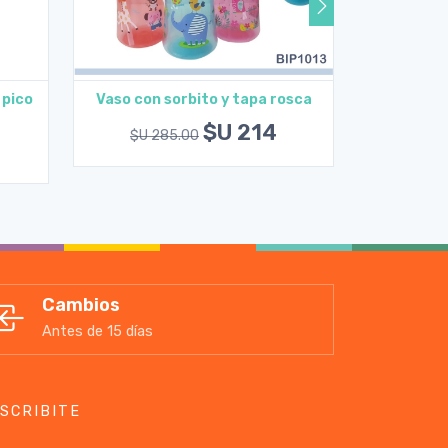
 pico
Vaso con sorbito y tapa rosca
Vaso e
Agregar al carrito
A
$U 214
$U 285.00
$U 2
Cambios
Antes de 15 días
SCRIBITE