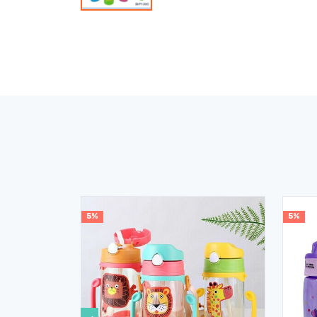
5%
5%