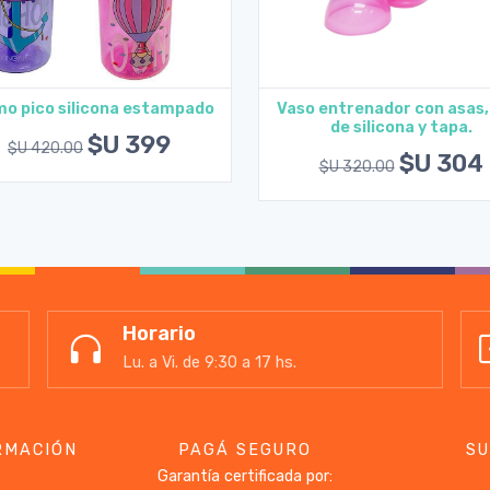
o pico silicona estampado
Vaso entrenador con asas,
de silicona y tapa.
Agregar al carrito
Agregar al carrito
$U 399
$U 420.00
$U 304
$U 320.00
Horario
Lu. a Vi. de 9:30 a 17 hs.
RMACIÓN
PAGÁ SEGURO
SU
Garantía certificada por: