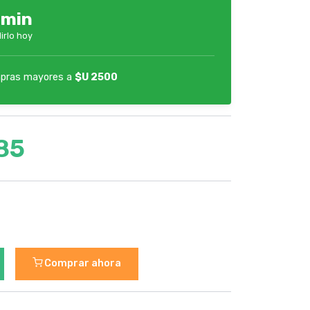
1min
irlo hoy
pras mayores a
$U 2500
85
Comprar ahora