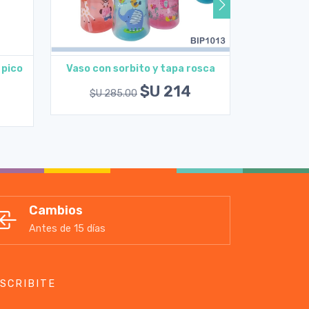
 pico
Vaso con sorbito y tapa rosca
Vaso e
Agregar al carrito
A
$U 214
$U 285.00
$U 2
Cambios
Antes de 15 días
SCRIBITE