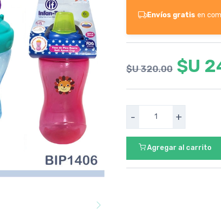
Envíos gratis
en com
$U 2
$U 320.00
-
+
Agregar al carrito