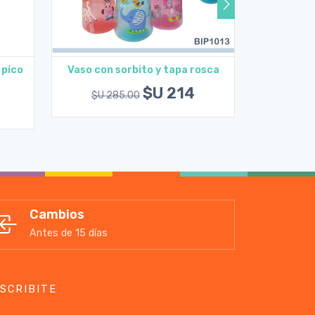
 pico
Vaso con sorbito y tapa rosca
Vaso e
Agregar al carrito
A
$U 214
$U 285.00
$U 2
Cambios
Antes de 15 días
SCRIBITE