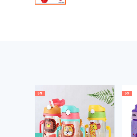
5%
5%