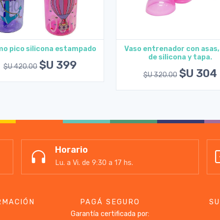
o pico silicona estampado
Vaso entrenador con asas,
de silicona y tapa.
Agregar al carrito
Agregar al carrito
$U 399
$U 420.00
$U 304
$U 320.00
Horario
Lu. a Vi. de 9:30 a 17 hs.
RMACIÓN
PAGÁ SEGURO
SU
Garantía certificada por: