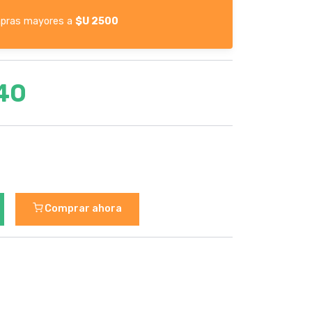
pras mayores a
$U 2500
40
Comprar ahora