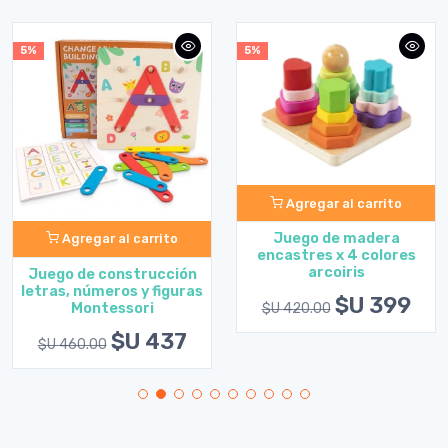
5%
5%
Agregar al carrito
Juego de madera
Agregar al carrito
encastres x 4 colores
arcoiris
Juego de construcción
letras, números y figuras
$U 399
Montessori
$U 420.00
$U 437
$U 460.00