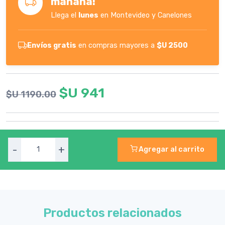
mañana!
Llega el
lunes
en Montevideo y Canelones
Envíos gratis
en compras mayores a
$U 2500
$U 941
$U 1190.00
-
+
Agregar al carrito
Productos relacionados