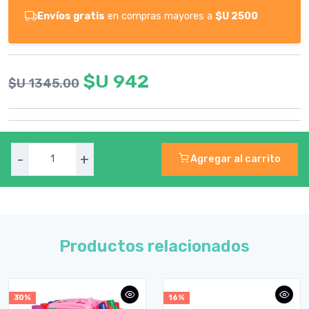
Envíos gratis
en compras mayores a
$U 2500
$U 942
$U 1345.00
-
+
Agregar al carrito
Productos relacionados
30%
16%