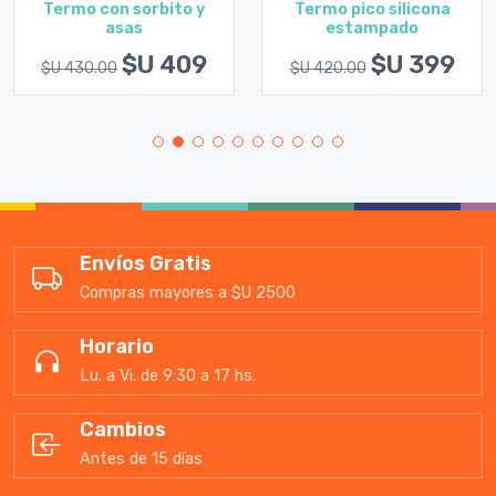
Termo con sorbito y
Termo pico silicona
asas
estampado
$U 409
$U 399
$U 430.00
$U 420.00
Envíos Gratis
Compras mayores a $U 2500
Horario
Lu. a Vi. de 9:30 a 17 hs.
Cambios
Antes de 15 días