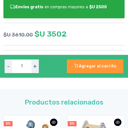
Envíos gratis
en compras mayores a
$U 2500
$U 3502
$U 3610.00
-
+
Agregar al carrito
Productos relacionados
5%
5%