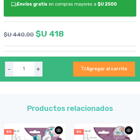
Envíos gratis
en compras mayores a
$U 2500
$U 418
$U 440.00
-
+
Agregar al carrito
Productos relacionados
5%
5%