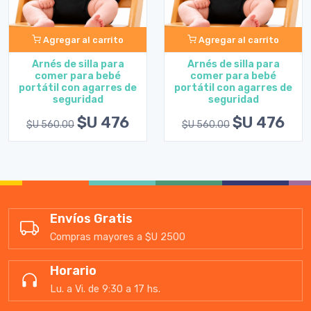
Agregar al carrito
Agregar al carrito
Arnés de silla para
Arnés de silla para
comer para bebé
comer para bebé
portátil con agarres de
portátil con agarres de
seguridad
seguridad
$U 476
$U 476
$U 560.00
$U 560.00
Envíos Gratis
Compras mayores a $U 2500
Horario
Lu. a Vi. de 9:30 a 17 hs.