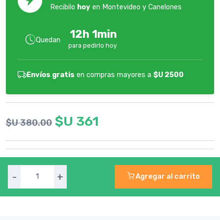
Recibilo
hoy
en Montevideo y Canelones
12h 1min
Quedan
para pedirlo hoy
Envíos gratis
en compras mayores a
$U 2500
$U 361
$U 380.00
-
+
Agregar al carrito