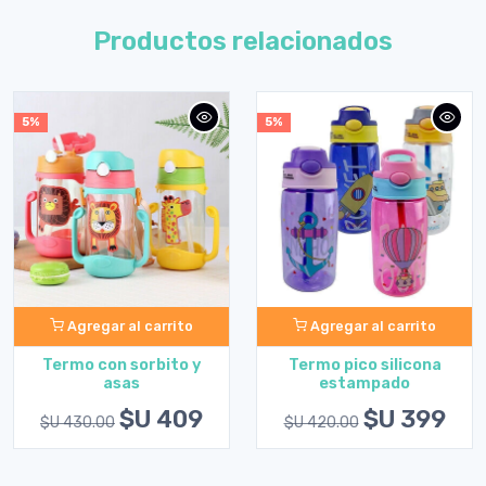
Productos relacionados
5%
5%
Agregar al carrito
Agregar al carrito
Termo con sorbito y
Termo pico silicona
asas
estampado
$U 409
$U 399
$U 430.00
$U 420.00