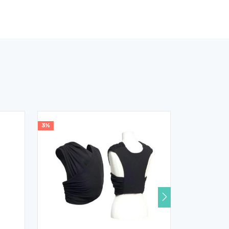
3%
5%