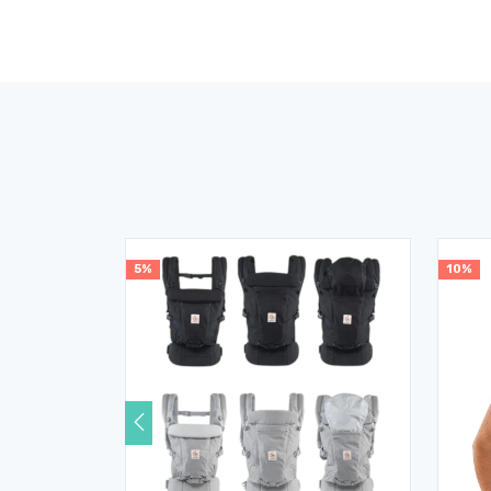
5%
10%