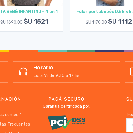
TA BEBÉ INFANTINO - 4 en 1
Fular portabebés 0.58 x 5.
Agregar al carrito
Ver opciones
$U 1521
$U 1112
$U 1690.00
$U 1170.00
Horario
Lu. a Vi. de 9:30 a 17 hs.
RMACIÓN
PAGÁ SEGURO
SU
Garantía certificada por:
es somos?
Rec
tas Frecuentes