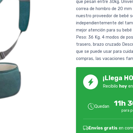
que pesan entre 30kg. Univers
correa de hombro de 20 mm d
nuestro proveedor de bebé s
independientemente del tama
mejor atención para su beb
Peso: 36 Kg. 4 modos de pos
trasero, brazo cruzado Descr
que se puede usar para cuida
compras, las vacaciones fami
¡Llega HO
Recibilo
hoy
en
11h 
Quedan
para p
Envíos gratis
en com