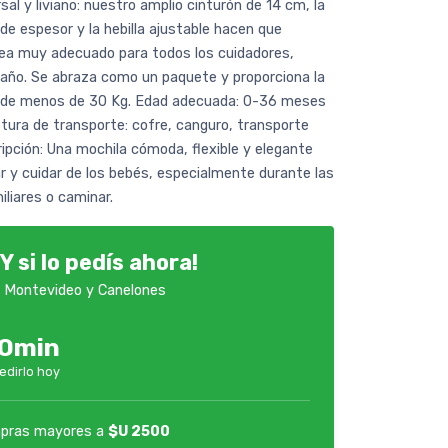
al y liviano: nuestro amplio cinturón de 14 cm, la
e espesor y la hebilla ajustable hacen que
ea muy adecuado para todos los cuidadores,
ño. Se abraza como un paquete y proporciona la
é de menos de 30 Kg. Edad adecuada: 0-36 meses
tura de transporte: cofre, canguro, transporte
ipción: Una mochila cómoda, flexible y elegante
r y cuidar de los bebés, especialmente durante las
liares o caminar.
Y si lo pedís ahora!
 Montevideo y Canelones
30min
edirlo hoy
pras mayores a
$U 2500