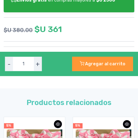
Envíos gratis
en compras mayores a
$U 2500
$U 361
$U 380.00
-
+
Agregar al carrito
Productos relacionados
5%
5%