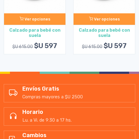
Ver opciones
Ver opciones
Calzado para bebé con
Calzado para bebé con
suela
suela
$U 597
$U 597
$U 615.00
$U 615.00
Envíos Gratis
Compras mayores a $U 2500
Horario
Lu. a Vi. de 9:30 a 17 hs.
Cambios