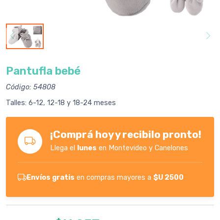
Pantufla bebé
Código: 54808
Talles: 6-12, 12-18 y 18-24 meses
¡Comprá hoy y recibilo pronto!
Llega el
lunes
en Montevideo y Canelones
Envíos gratis
en compras mayores a
$U 2500