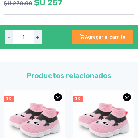
$U 257
$U 270.00
-
+
Agregar al carrito
Productos relacionados
3%
3%