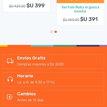
$U 399
$U 420.00
Vestido Nuby organza
bombe
$U 391
$U 460.00
Envíos Gratis
Compras mayores a $U 2500
Horario
Lu. a Vi. de 9:30 a 17 hs.
Cambios
Antes de 15 días