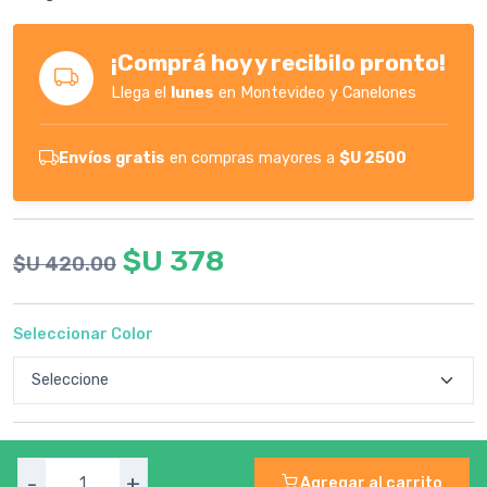
¡Comprá hoy y recibilo pronto!
Llega el
lunes
en Montevideo y Canelones
Envíos gratis
en compras mayores a
$U 2500
$U 378
$U 420.00
Seleccionar Color
-
+
Agregar al carrito