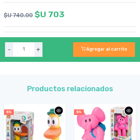
$U 703
$U 740.00
-
+
Agregar al carrito
Productos relacionados
5%
5%