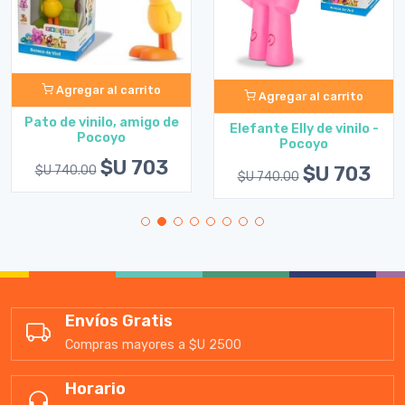
Agregar al carrito
Agregar al carrito
Pato de vinilo, amigo de
Elefante Elly de vinilo -
Pocoyo
Pocoyo
$U 703
$U 703
$U 740.00
$U 740.00
Envíos Gratis
Compras mayores a $U 2500
Horario