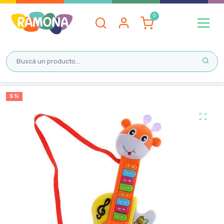
Inicio
5 %