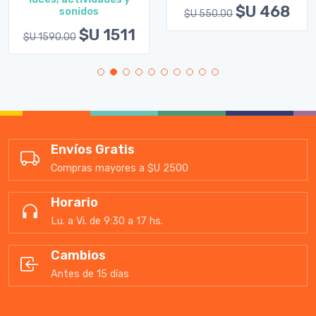
$U 468
sonidos
$U 550.00
$U 1511
$U 1590.00
Envíos Gratis
Compras mayores a $U 2500
Horario
Lu. a Vi. de 9:30 a 17 hs.
Cambios
Antes de 15 días