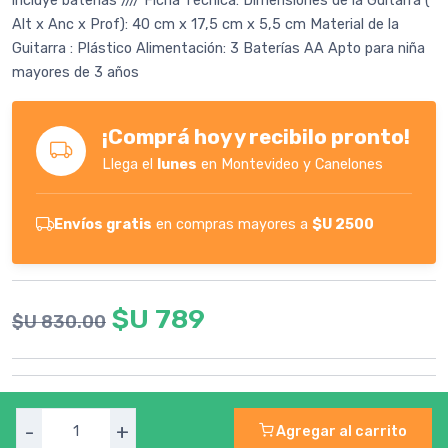
incluye baterías //// Ficha Técnica: Dimensiones de la Guitarra (
Alt x Anc x Prof): 40 cm x 17,5 cm x 5,5 cm Material de la
Guitarra : Plástico Alimentación: 3 Baterías AA Apto para niña
mayores de 3 años
¡Comprá hoy y recibilo pronto!
Llega el
lunes
en Montevideo y Canelones
Envíos gratis
en compras mayores a
$U 2500
$U 789
$U 830.00
-
+
Agregar al carrito