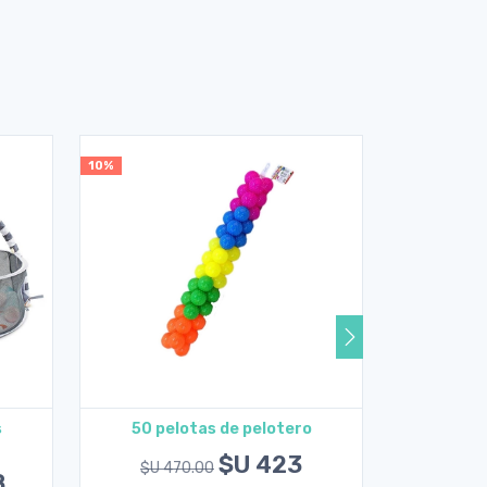
10%
5%
s
50 pelotas de pelotero
Pelotero
co
Agregar al carrito
A
$U 423
$U 470.00
8
$U 43