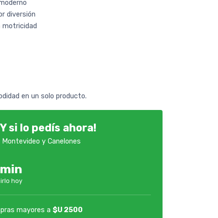
 moderno
r diversión
a motricidad
odidad en un solo producto.
Y si lo pedís ahora!
 Montevideo y Canelones
7min
irlo hoy
pras mayores a
$U 2500