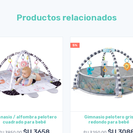
Productos relacionados
5%
nasio / alfombra pelotero
Gimnasio pelotero gri
cuadrado para bebé
redondo para bebé
Agregar al carrito
Agregar al carrito
$U 3658
$U 308
$U 3850.00
$U 3250.00