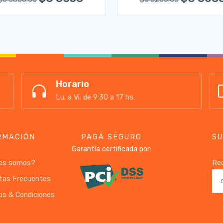
Horario
Lu. a Vi. de 9:30 a 17 hs.
RMACIÓN
PAGÁ SEGURO
SU
Garantía certificada por:
es somos?
Rec
tas Frecuentes
os & Condiciones