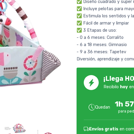
✅ Diseño cuadrado y super
✅ Incluye pelotas para mayo
✅ Estimula los sentidos y l
✅ Fácil de armar y limpiar
✅ 3 Etapas de uso:
- 0 a 6 meses: Corralito
- 6 a 18 meses: Gimnasio
- 9 a 36 meses: Tapetev
Diversión, aprendizaje y com
¡Llega HO
Recibilo
hoy
en
1h 5
Quedan
para ped
Envíos gratis
en com