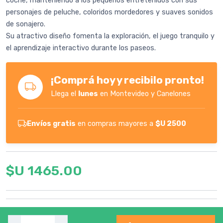
coche, manteniendo a los pequeños entretenidos con sus
personajes de peluche, coloridos mordedores y suaves sonidos
de sonajero.
Su atractivo diseño fomenta la exploración, el juego tranquilo y
el aprendizaje interactivo durante los paseos.
¡Comprá hoy y recibilo pronto!
Llega el
lunes
en Montevideo y Canelones
Envíos gratis
en compras mayores a
$U 2500
$U 1465.00