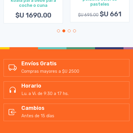
Koala para bebé para
pasteles
coche o cuna
$U 661
$U 1690.00
$U 695.00
Envíos Gratis
Compras mayores a $U 2500
Horario
Lu. a Vi. de 9:30 a 17 hs.
Cambios
Antes de 15 días