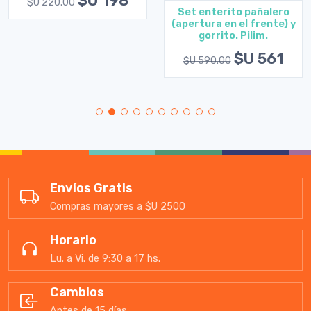
$U 198
$U 220.00
Set enterito pañalero
(apertura en el frente) y
gorrito. Pilim.
$U 561
$U 590.00
Envíos Gratis
Compras mayores a $U 2500
Horario
Lu. a Vi. de 9:30 a 17 hs.
Cambios
Antes de 15 días