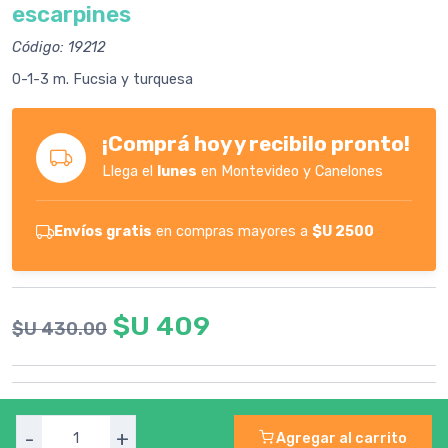
escarpines
Código: 19212
0-1-3 m. Fucsia y turquesa
¡Comprá hoy y recibilo pronto!
Llega el
lunes
en Montevideo y Canelones
Envíos gratis
en compras mayores a
$U 2500
$U 409
$U 430.00
-
+
Agregar al carrito