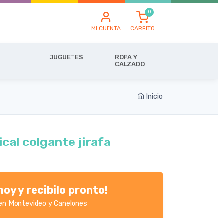
MI CUENTA
CARRITO
JUGUETES
ROPA Y
CALZADO
Inicio
al colgante jirafa
oy y recibilo pronto!
en Montevideo y Canelones