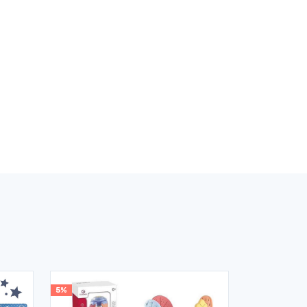
5%
5%