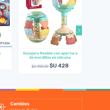
o
Sonajero flexible con apertura
Sonaj
de mordillos en silicona
Agregar al carrito
A
$U 428
$U 450.00
$U 2
Cambios