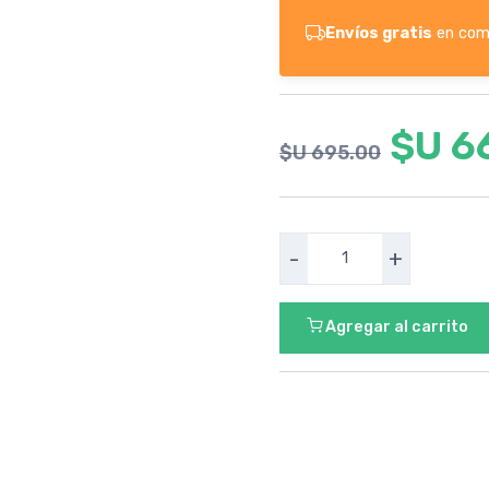
Envíos gratis
en com
$U 6
$U 695.00
-
+
Agregar al carrito