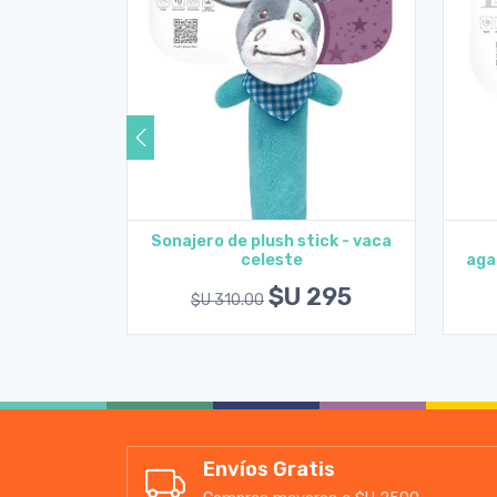
ick - vaca
Sonajero de plush stick - vaca
celeste
aga
rito
Agregar al carrito
295
$U 295
$U 310.00
Envíos Gratis