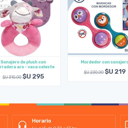
Sonajero de plush con
Mordedor con sonajer
rradera aro - vaca celeste
Agregar al carrito
Agregar al carrito
$U 219
$U 230.00
$U 295
$U 310.00
Horario