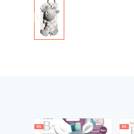
5%
5%