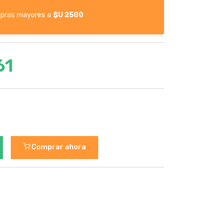
pras mayores a
$U 2500
61
Comprar ahora