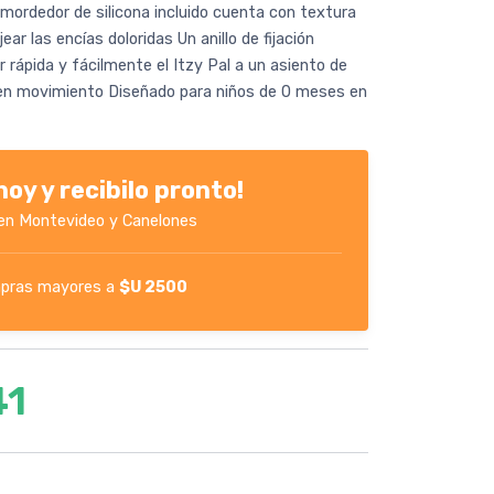
mordedor de silicona incluido cuenta con textura
ar las encías doloridas Un anillo de fijación
 rápida y fácilmente el Itzy Pal a un asiento de
en movimiento Diseñado para niños de 0 meses en
oy y recibilo pronto!
en Montevideo y Canelones
pras mayores a
$U 2500
41