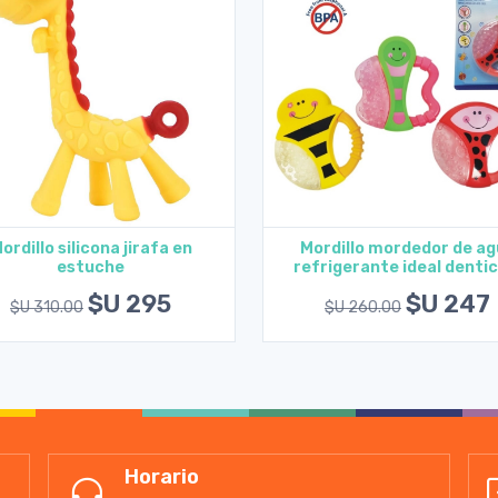
ordillo silicona jirafa en
Mordillo mordedor de ag
estuche
refrigerante ideal dentic
Agregar al carrito
Agregar al carrito
$U 295
$U 247
$U 310.00
$U 260.00
Horario