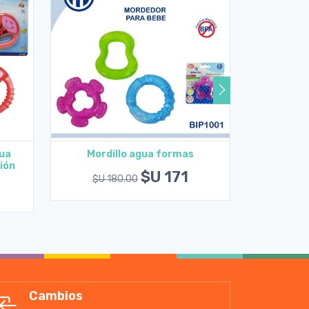
ua
Mordillo agua formas
Mord
ión
Agregar al carrito
A
$U 171
$U 180.00
$U 1
Cambios