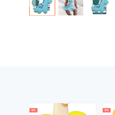
5%
5%