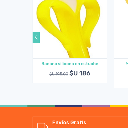
nimalitos
Banana silicona en estuche
M
uche
rito
Agregar al carrito
$U 186
$U 195.00
200
Envíos Gratis