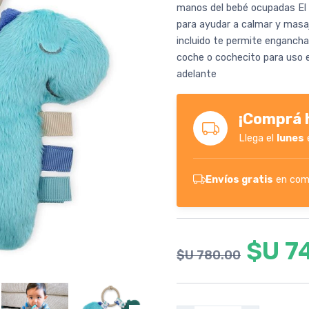
manos del bebé ocupadas El 
para ayudar a calmar y masaje
incluido te permite enganchar
coche o cochecito para uso 
adelante
¡Comprá h
Llega el
lunes
Envíos gratis
en com
$U 7
$U 780.00