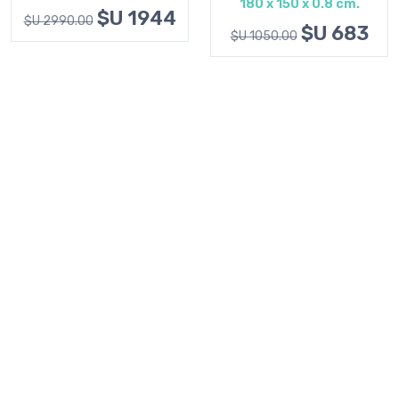
180 x 150 x 0.8 cm.
$U 1944
$U 2990.00
$U 683
$U 1050.00
Ver más
Vestilos con estilo