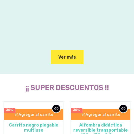
Agregar al carrito
Muñeca flaca con
vestido corto
$U 180
$U 185.00
Ver más
¡¡ SUPER DESCUENTOS !!
35%
35%
Agregar al carrito
Agregar al carrito
Carrito negro plegable
Alfombra didáctica
multiuso
reversible transportable