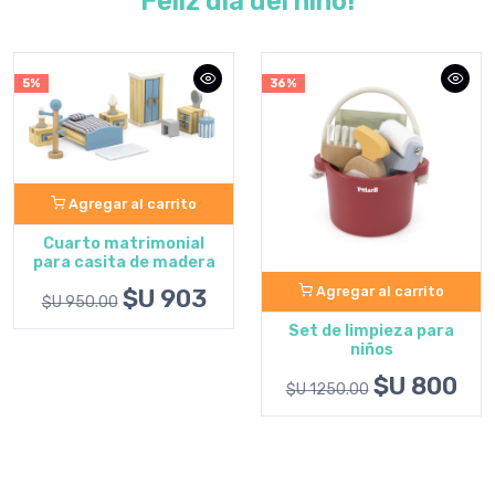
Feliz día del niño!
36%
10%
Agregar al carrito
Agregar al carrito
Set de limpieza para
Valija carrito para niños
niños
fucsia
$U 800
$U 1971
$U 1250.00
$U 2190.00