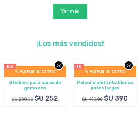
Ver más
¡Los más vendidos!
5%
5%
Agregar al carrito
Ver opciones
Peluche elefante blanco
Cesto organizador de
patas largas
ropa sucia
$U 390
$U 2461
$U 410.00
$U 2590.00