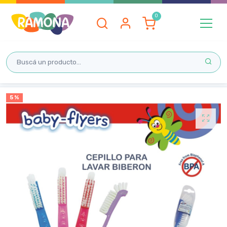
Inicio
5 %