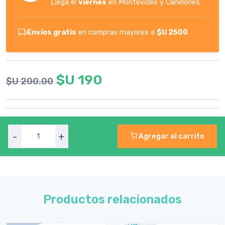
Llega el
viernes
en Montevideo y Canelones
Envíos gratis
en compras mayores a
$U 2500
$U 190
$U 200.00
-
+
Agregar al carrito
Productos relacionados