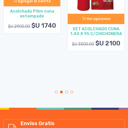
Agregar al carrito
Acolchado Pilim cuna
estampado
Ver opciones
$U 1740
$U 2900.00
SET ACOLCHADO CUNA
1.40 X 95 C/CHICHONERA
$U 2100
$U 3500.00
Envíos Gratis