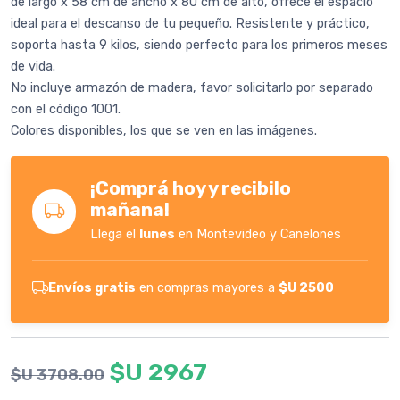
de largo x 58 cm de ancho x 80 cm de alto, ofrece el espacio
ideal para el descanso de tu pequeño. Resistente y práctico,
soporta hasta 9 kilos, siendo perfecto para los primeros meses
de vida.
No incluye armazón de madera, favor solicitarlo por separado
con el código 1001.
Colores disponibles, los que se ven en las imágenes.
¡Comprá hoy y recibilo
mañana!
Llega el
lunes
en Montevideo y Canelones
Envíos gratis
en compras mayores a
$U 2500
$U 2967
$U 3708.00