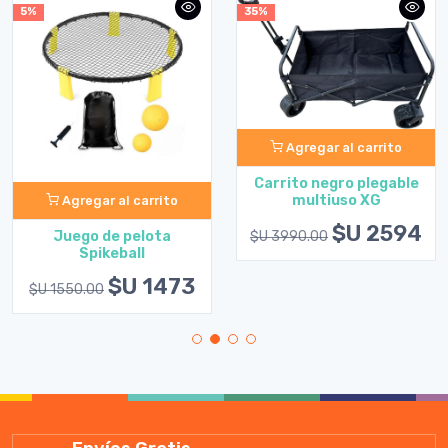
5%
35%
Agregar al carrito
Carrito negro plegable
multiuso XG
Agregar al carrito
$U 2594
$U 3990.00
Juego de pelota
Spikeball
$U 1473
$U 1550.00